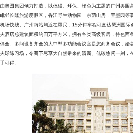
由奥园集团倾力打造，以低碳、环保、绿色为主题的广州奥园
毗邻长隆旅游度假区，香江野生动物园，余荫山房，宝墨园等
机场快线、广州南站均近在咫尺，15分钟车程可直达琶洲国际
夫酒店总建筑面积约四万平方米，拥有各类高级客房，特色西
俱全。多间设备齐全的大中型多功能会议室是您商务会议，婚
夫球练习场，令阁下尽享大自然带来的清新、低碳悠闲一刻，在
手可得。