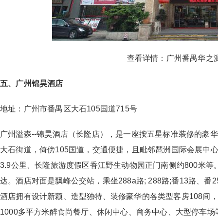
查看详情：
广州番禺华之
五、广州锦昊酒店
地址：广州市番禺区大石105国道715号
广州溢森--锦昊酒店（长隆店），是一座按五星标准装修的豪
大石街道，倚傍105国道，交通便捷，且毗邻琶洲国际会展中心
3.9公里、长隆旅游度假区香江野生动物园正门南侧约800米
达。酒店对面是飘峰公交站，乘坐288a路; 288路;番13路、番25
酒店拥有设计新颖、造型独特、装修豪华的各类型客房108间，另
1000多平方米醉食尚餐厅、休闲中心、商务中心、大型停车