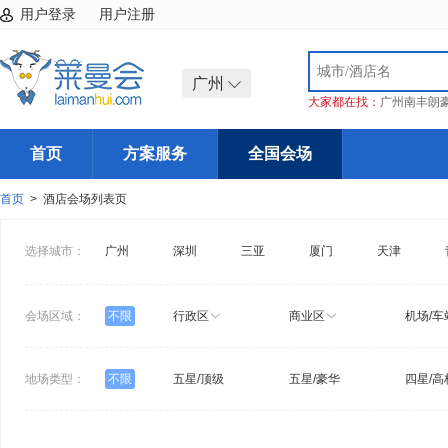
用户登录
用户注册
广州
大家都在找：
广州南丰朗
首页
方案服务
全国会场
首页
> 酒店会场列表页
选择城市：
广州
深圳
三亚
厦门
天津
会场区域：
不限
行政区
商业区
机场/车
地场类型：
不限
五星/顶级
五星/豪华
四星/高