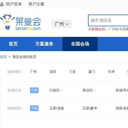
用户登录
用户注册
广州
大家都在找：
广州南丰朗
首页
方案服务
全国会场
首页
> 酒店会场列表页
选择城市：
广州
深圳
三亚
厦门
天津
会场区域：
不限
行政区
商业区
机场/车
地场类型：
不限
五星/顶级
五星/豪华
四星/高