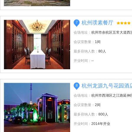
杭州璞素餐厅
7
会场地址：
杭州市余杭区五常大道西
会议室数量：
1间
最多容纳人数：
80人
开业时间：
--
杭州龙源九号花园酒
8
会场地址：
杭州市西湖区之江路延伸
会议室数量：
2间
最多容纳人数：
800人
开业时间：
2014年开业