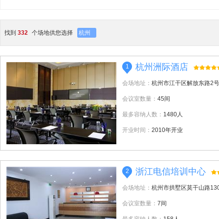
找到
332
个场地供您选择
杭州
杭州洲际酒店
1
会场地址：
杭州市江干区解放东路2
会议室数量：
45间
最多容纳人数：
1480人
开业时间：
2010年开业
浙江电信培训中心
2
会场地址：
杭州市拱墅区莫干山路13
会议室数量：
7间