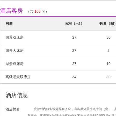
酒店客房
（共
103
间）
房型
面积（m2）
数量（间
园景双床房
27
30
园景大床房
27
2
湖景双床房
27
10
高级湖景双床房
34
30
酒店信息
酒店简介
度假村内服务设施配套齐全，有各类湖景房九十间（套），其中
备齐全，客房落地玻璃设计更使您足不出户感受到临湖而居的意