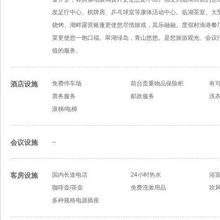
发足疗中心、棋牌房、乒乓球室等康体活动中心。临湖茶室、大
烧烤、湖畔露营账蓬更使您尽情嬉戏，其乐融融。度假村渔港餐
菜更使您一饱口福。翠湖绿岛，青山悠悠。是您旅游观光、会议
值的服务。
酒店设施
免费停车场
前台贵重物品保险柜
有
票务服务
邮政服务
洗
滚梯/电梯
会议设施
--
客房设施
国内长途电话
24小时热水
浴
咖啡壶/茶壶
免费洗漱用品
吹
多种规格电源插座