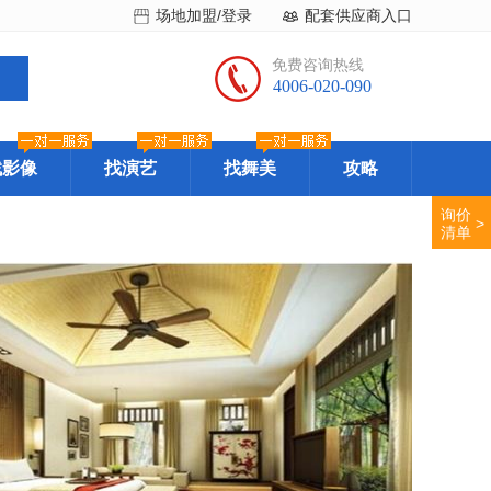
场地加盟/登录
配套供应商入口
免费咨询热线
4006-020-090
找影像
找演艺
找舞美
攻略
询价
>
清单