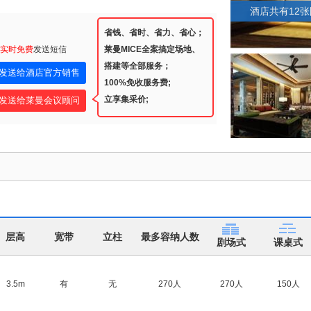
酒店共有12
省钱、省时、省力、省心；
实时免费
发送短信
莱曼MICE全案搞定场地、
搭建等全部服务；
100%免收服务费;
立享集采价;
层高
宽带
立柱
最多容纳人数
剧场式
课桌式
3.5m
有
无
270人
270人
150人