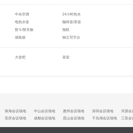
中央空调
24小时热水
电热水壶
咖啡壶/茶壶
熨斗/熨衣板
拖鞋
保险箱
独立写字台
大堂吧
茶室
珠海会议场地
中山会议场地
惠州会议场地
深圳会议场地
河源会
安庆会议场地
成都会议场地
昆山会议场地
千岛湖会议场地
三亚会