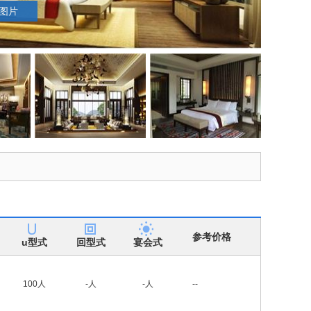
张图片
参考价格
u型式
回型式
宴会式
100人
-人
-人
--