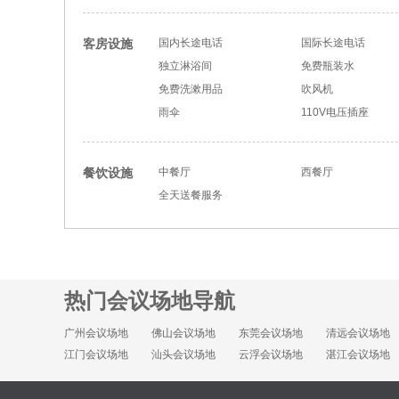
客房设施
国内长途电话
国际长途电话
独立淋浴间
免费瓶装水
免费洗漱用品
吹风机
雨伞
110V电压插座
餐饮设施
中餐厅
西餐厅
全天送餐服务
热门会议场地导航
广州会议场地
佛山会议场地
东莞会议场地
清远会议场地
江门会议场地
汕头会议场地
云浮会议场地
湛江会议场地