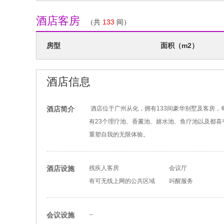
酒店客房
（共
133
间）
房型
面积（m2）
酒店信息
酒店简介
酒店位于广州从化，拥有133间豪华别墅及客房
有23个理疗池、香薰池、嬉水池、鱼疗池以及都
重塑自我的无限体验。
酒店设施
残疾人客房
会议厅
有可无线上网的公共区域
叫醒服务
会议设施
--