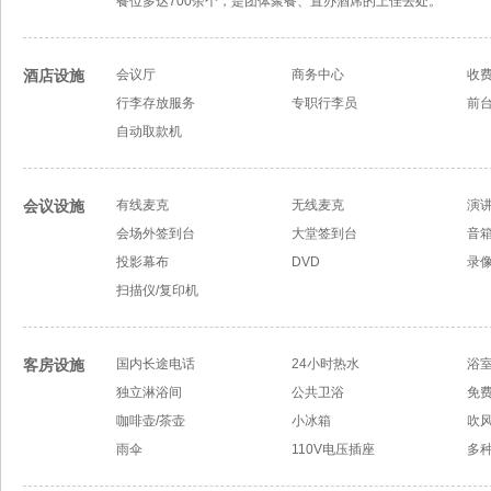
餐位多达700余个，是团体聚餐、置办酒席的上佳去处。
酒店设施
会议厅
商务中心
收
行李存放服务
专职行李员
前
自动取款机
会议设施
有线麦克
无线麦克
演
会场外签到台
大堂签到台
音
投影幕布
DVD
录
扫描仪/复印机
客房设施
国内长途电话
24小时热水
浴
独立淋浴间
公共卫浴
免
咖啡壶/茶壶
小冰箱
吹
雨伞
110V电压插座
多