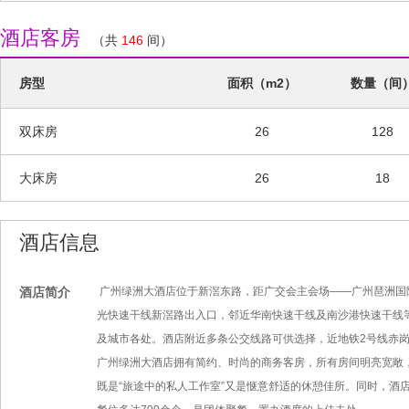
酒店客房
（共
146
间）
房型
面积（m2）
数量（间
双床房
26
128
大床房
26
18
酒店信息
酒店简介
广州绿洲大酒店位于新滘东路，距广交会主会场——广州琶洲国
光快速干线新滘路出入口，邻近华南快速干线及南沙港快速干线等
及城市各处。酒店附近多条公交线路可供选择，近地铁2号线赤岗
广州绿洲大酒店拥有简约、时尚的商务客房，所有房间明亮宽敞，
既是“旅途中的私人工作室”又是惬意舒适的休憩佳所。同时，酒