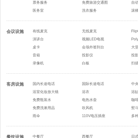
票务服务
免费旅游交通图
自
医务室
洗衣服务
滚梯
会议设施
有线麦克
无线麦克
Fli
演讲台
视频LED电视
Po
桌卡
会场外签到台
大
音箱
投影仪
投
录像机
白板
扫描
客房设施
国内长途电话
国际长途电话
中
浴室化妆放大镜
浴衣
浴
免费瓶装水
电热水壶
咖啡
免费洗漱用品
吹风机
熨斗
雨伞
110V电压插座
多
餐饮设施
中餐厅
西餐厅
日