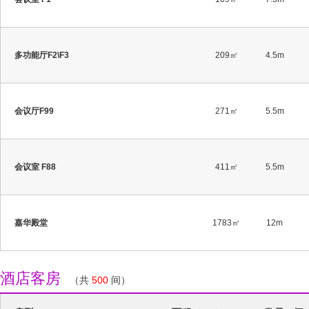
多功能厅F2\F3
209㎡
4.5m
会议厅F99
271㎡
5.5m
会议室 F88
411㎡
5.5m
嘉华殿堂
1783㎡
12m
酒店客房
（共
500
间）