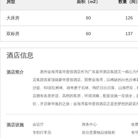
房型
面积（m2）
数量（间
大床房
60
126
双标房
60
137
酒店信息
酒店简介
惠州金海湾嘉华度假酒店作为广东嘉华酒店集团又一精心力作
店集团首家顶级豪华度假酒店。巽寮金海湾，以稀缺的白色沙滩
沙提、60亩红树林、雄奇磨子石林、绚烂日出日落、山海呼应
店拥有各类舒适、高档的客房，环境清幽，配套设施一应俱全，
往，开启奢华逸韵之旅：金海湾嘉华度假酒店正是您梦想的蔚蓝
酒店设施
会议厅
商务中心
收
专职行李员
前台贵重物品保险柜
有