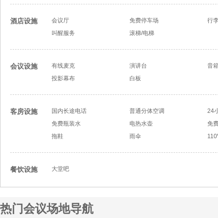
酒店设施
会议厅
免费停车场
行
叫醒服务
滚梯/电梯
会议设施
有线麦克
演讲台
音
投影幕布
白板
客房设施
国内长途电话
普通分体空调
24
免费瓶装水
电热水壶
免
拖鞋
雨伞
11
餐饮设施
大堂吧
热门会议场地导航