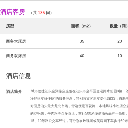
酒店客房
（共
135
间）
房型
面积（m2）
数量（间
商务大床房
35
20
商务双床房
40
10
酒店信息
酒店简介
城市便捷汕头金湖路店座落在汕头市金平区金湖路水仙园8幢，酒
净舒适友好便捷”的服务理念，特别向宾客朋友提供3B3S：自助
对面是汕头最大龙北市场，旁边便是百花路，本地风味小吃店众
的沙锅粥，牛肉粉等众多食店，前行500米便是汕头品牌一条街
15、10等路公交车经过，可分别在玫瑰园或芙蓉园下车步行50