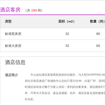
酒店客房
（共
194
间）
房型
面积（m2）
数量（间
标准双床房
32
80
标准大床房
32
60
酒店信息
酒店简介
中山金钻酒店座落商机勃发的石岐区，与大型SHOPPING M
前往京珠高速或广珠城轨中山北站只需10分钟，往返广州、深
时酒店设有各式餐厅为客人供应一系列的佳肴美食。酒店拥有6个
米，可举办大型会议、宴会及婚宴。此外，酒店设备先进的健身
好去处。