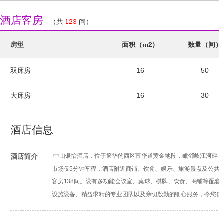
酒店客房
（共
123
间）
房型
面积（m2）
数量（间
双床房
16
50
大床房
16
30
酒店信息
酒店简介
中山银怡酒店，位于繁华的西区富华道黄金地段，毗邻岐江河畔
市场仅5分钟车程，酒店附近商铺、饮食、娱乐、旅游景点及公
客房138间。设有多功能会议室、桌球、棋牌、饮食、商铺等配
设施设备、精益求精的专业团队以及亲切殷勤的细心服务，令您倍