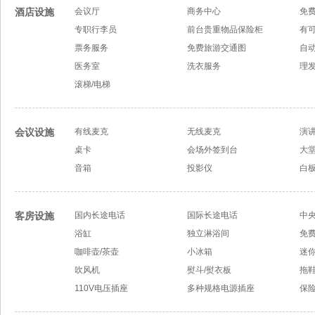
酒店设施
会议厅
商务中心
免
专职行李员
前台贵重物品保险柜
有
票务服务
免费旅游交通图
自
医务室
洗衣服务
理
滚梯/电梯
会议设施
有线麦克
无线麦克
演
桌卡
会场外签到台
大
音箱
投影仪
白
客房设施
国内长途电话
国际长途电话
中
浴缸
独立淋浴间
免
咖啡壶/茶壶
小冰箱
迷
吹风机
熨斗/熨衣板
拖
110V电压插座
多种规格电源插座
保