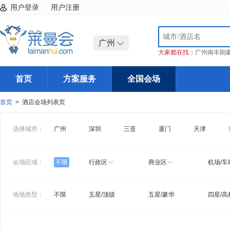
用户登录
用户注册
广州
大家都在找：
广州南丰朗
首页
方案服务
全国会场
首页
> 酒店会场列表页
选择城市：
广州
深圳
三亚
厦门
天津
会场区域：
不限
行政区
商业区
机场/车
地场类型：
不限
五星/顶级
五星/豪华
四星/高