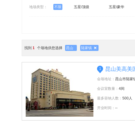
地场类型：
不限
五星/顶级
五星/豪华
找到
1
个场地供您选择
昆山
陆家镇
昆山美高美
1
会场地址：
昆山市陆家
会议室数量：
4间
最多容纳人数：
500人
开业时间：
--