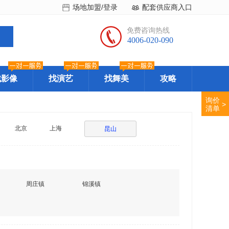
场地加盟/登录
配套供应商入口
免费咨询热线
4006-020-090
找影像
找演艺
找舞美
攻略
询价
>
清单
北京
上海
昆山
周庄镇
锦溪镇