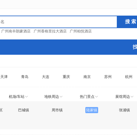
：
广州南丰朗豪酒店
广州香格里拉大酒店
广州柏悦酒店
天津
青岛
大连
重庆
南京
苏州
杭州
机场/车站
地铁周边
热门景点
展馆周边
区
巴城镇
周市镇
陆家镇
张浦镇