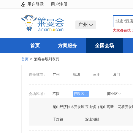
用户登录
用户注册
广州
大家都在找
首页
方案服务
全国会场
首页
> 酒店会场列表页
选择城市：
广州
深圳
三亚
厦门
会场区域：
不限
行政区
商业区
昆山经济技术开发区
玉山镇（昆山高新
花桥开发
千灯镇
区）
淀山湖镇