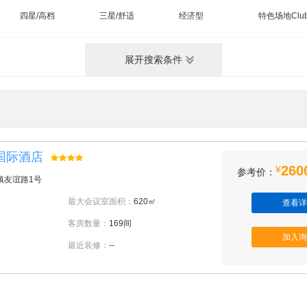
四星/高档
三星/舒适
经济型
特色场地Clu
展开搜索条件
国际酒店
260
¥
参考价：
镇友谊路1号
最大会议室面积：
620㎡
查看详
客房数量：
169间
加入询
最近装修：
--