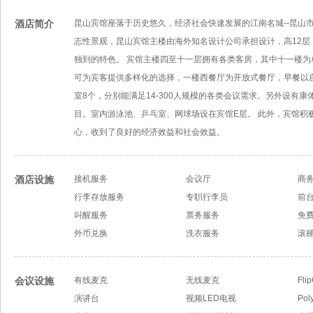
酒店简介
昆山宾馆座落于历史悠久，经济社会快速发展的江南名城--昆山
志性景观，昆山宾馆主楼由海外知名设计公司承担设计，高12层
独到的特色。 宾馆主楼四至十一层拥有各类客房，其中十一楼
可为宾客提供多样化的选择，一楼西餐厅为开放式餐厅，早餐以
室8个，分别能满足14-300人规模的各类会议需求。另外设有
目。室内游泳池、乒乓室、网球场设在宾馆E层。 此外，宾馆
心，收到了良好的经济效益和社会效益。
酒店设施
接机服务
会议厅
商
行李存放服务
专职行李员
前
叫醒服务
票务服务
免
外币兑换
洗衣服务
滚梯
会议设施
有线麦克
无线麦克
Fli
演讲台
视频LED电视
Po