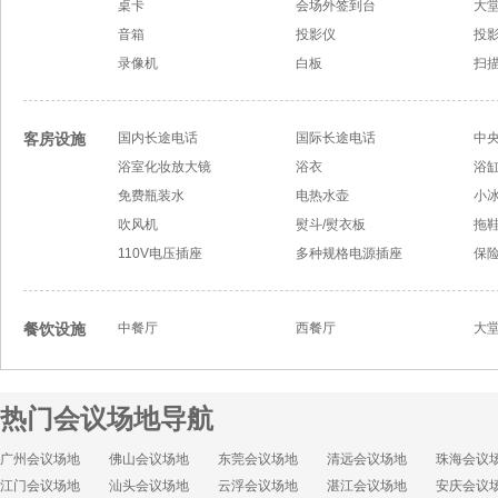
桌卡
会场外签到台
大
音箱
投影仪
投
录像机
白板
扫描
客房设施
国内长途电话
国际长途电话
中
浴室化妆放大镜
浴衣
浴
免费瓶装水
电热水壶
小
吹风机
熨斗/熨衣板
拖
110V电压插座
多种规格电源插座
保
餐饮设施
中餐厅
西餐厅
大
热门会议场地导航
广州会议场地
佛山会议场地
东莞会议场地
清远会议场地
珠海会议
江门会议场地
汕头会议场地
云浮会议场地
湛江会议场地
安庆会议