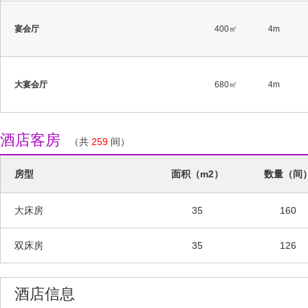
宴会厅
400㎡
4m
大宴会厅
680㎡
4m
酒店客房
（共
259
间）
房型
面积（m2）
数量（间
大床房
35
160
双床房
35
126
酒店信息