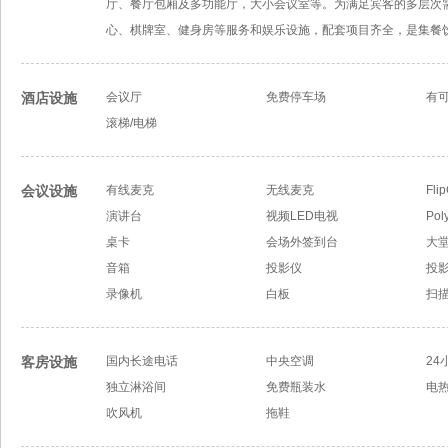
厅、餐厅包厢及多功能厅，大小会议室等。为满足宾客的多层次
心、棋牌室、健身房等服务和娱乐设施，配套项目齐全，是集餐
酒店设施
会议厅
免费停车场
有
滚梯/电梯
会议设施
有线麦克
无线麦克
Fli
演讲台
视频LED电视
Po
桌卡
会场外签到台
大
音箱
投影仪
投
录像机
白板
扫描
客房设施
国内长途电话
中央空调
24
独立淋浴间
免费瓶装水
电
吹风机
拖鞋