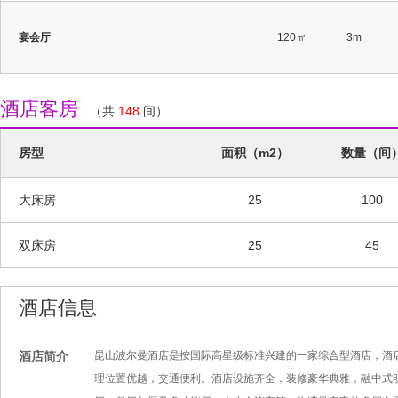
宴会厅
120㎡
3m
酒店客房
（共
148
间）
房型
面积（m2）
数量（间
大床房
25
100
双床房
25
45
酒店信息
酒店简介
昆山波尔曼酒店是按国际高星级标准兴建的一家综合型酒店，酒
理位置优越，交通便利。酒店设施齐全，装修豪华典雅，融中式