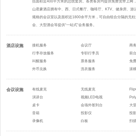
括面积近400平方米的总统套房。各类客房均提供免费宽带上网
山君豪酒店拥有中、西、日式餐厅、咖啡厅、KTV、健身房、游
规格的会议室以及面积近1800余平方米，可自由组合分隔的无
会、大型酒会等提供“一站式”会务服务。
酒店设施
接机服务
会议厅
商
行李存放服务
专职行李员
前
叫醒服务
票务服务
免
外币兑换
洗衣服务
滚梯
会议设施
有线麦克
无线麦克
Fli
演讲台
视频LED电视
Po
桌卡
会场外签到台
大
音箱
投影仪
投
录像机
白板
扫描