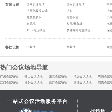
客房设施
国内长途电话
国际长途电话
中
浴室化妆放大镜
浴衣
浴
免费瓶装水
电热水壶
小
吹风机
熨斗/熨衣板
拖
110V电压插座
多种规格电源插座
保
餐饮设施
中餐厅
西餐厅
大
热门会议场地导航
广州会议场地
佛山会议场地
东莞会议场地
清远会议场地
珠海会议
江门会议场地
汕头会议场地
云浮会议场地
湛江会议场地
安庆会议
一站式会议活动服务平台
找场地，