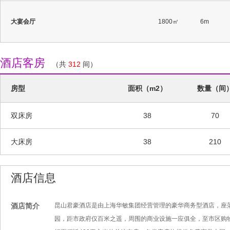
大宴会厅
1800㎡
6m
酒店客房
（共
312
间）
房型
面积（m2）
数量（间
双床房
38
70
大床房
38
210
酒店信息
酒店简介
昆山君豪酒店是由上海华敏集团经营管理的豪华商务型酒店，座
园，距市政府仅百米之遥，周围的商业设施一应俱全，至市区购物