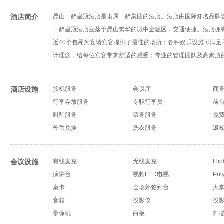
酒店简介
昆山一醉皇冠酒店是隶属一醉集团的酒店。酒店由国际知名品牌
一醉皇冠酒店座落于昆山繁华的城中金融区，交通便捷。酒店拥有
近40个包厢为宴请宾客提供了最佳的场所；各种娱乐设施可满
计理念，给每位宾客带来舒适的感受；专业的管理团队及高素质
酒店设施
接机服务
会议厅
商
行李存放服务
专职行李员
前
叫醒服务
票务服务
免
外币兑换
洗衣服务
滚梯
会议设施
有线麦克
无线麦克
Fli
演讲台
视频LED电视
Po
桌卡
会场外签到台
大
音箱
投影仪
投
录像机
白板
扫描