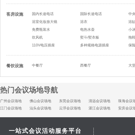
客房设施
国内长途电话
国际长途电话
中
浴室化妆放大镜
浴衣
浴
免费瓶装水
电热水壶
小
吹风机
熨斗/熨衣板
拖
110V电压插座
多种规格电源插座
保
餐饮设施
中餐厅
西餐厅
大
热门会议场地导航
广州会议场地
佛山会议场地
东莞会议场地
清远会议场地
珠海会议
江门会议场地
汕头会议场地
云浮会议场地
湛江会议场地
安庆会议
一站式会议活动服务平台