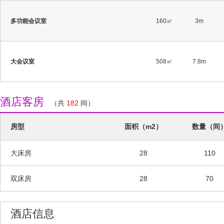
多功能会议室
160㎡
3m
大会议室
508㎡
7.8m
酒店客房
（共
182
间）
房型
面积（m2）
数量（间
大床房
28
110
双床房
28
70
酒店信息