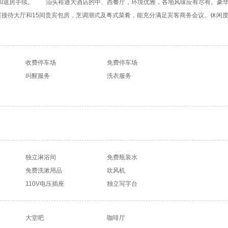
和退房手续。 汕头裕通大酒店的中、西餐厅，环境优雅，各地风味应有尽有。豪
宾接待大厅和15间贵宾包房，烹调潮式及粤式菜肴，能充分满足宾客商务会议、休闲
收费停车场
免费停车场
叫醒服务
洗衣服务
独立淋浴间
免费瓶装水
免费洗漱用品
吹风机
110V电压插座
独立写字台
大堂吧
咖啡厅