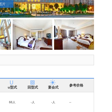
图片
参考价格
u型式
回型式
宴会式
66人
-人
-人
--