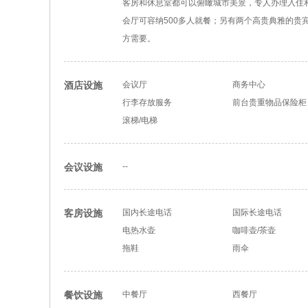
客房和休息室都可以俯瞰城市美景，专人办理入住
会厅可容纳500多人就餐；另有两个高贵典雅的贵
方需要。
酒店设施
会议厅
商务中心
行李存放服务
前台贵重物品保险柜
滚梯/电梯
会议设施
--
客房设施
国内长途电话
国际长途电话
电热水壶
咖啡壶/茶壶
拖鞋
雨伞
餐饮设施
中餐厅
西餐厅