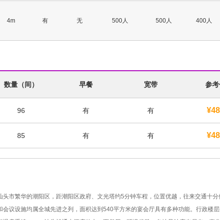
4m
有
无
500人
500人
400人
数量（间）
早餐
宽带
参考
¥48
96
有
有
¥48
85
有
有
头市繁华的潮阳区，距潮阳区政府、文光塔约5分钟车程，位置优越，往来交通十分
会议设施均属全城先进之列，面积达到540平方米的宴会厅具有多种功能。行政楼层