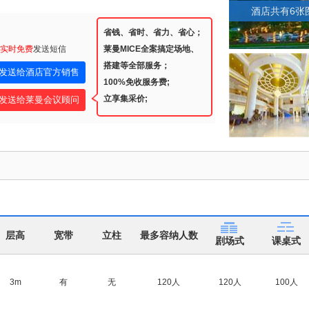
酒店共有6张
省钱、省时、省力、省心；
实时免费
发送短信
莱曼MICE全案搞定场地、
搭建等全部服务；
100%免收服务费;
立享集采价;
层高
宽带
立柱
最多容纳人数
剧场式
课桌式
3m
有
无
120人
120人
100人