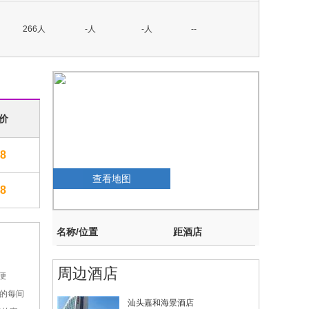
266人
-人
-人
--
价
8
查看地图
8
名称/位置
距酒店
周边酒店
便
的每间
汕头嘉和海景酒店