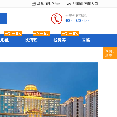
场地加盟/登录
配套供应商入口
免费咨询热线
4006-020-090
找影像
找演艺
找舞美
攻略
询价
>
清单