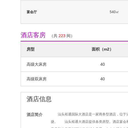
宴会厅
540㎡
酒店客房
（共
223
间）
房型
面积（m2）
高级大床房
40
高级双床房
40
酒店信息
酒店简介
汕头裕通国际大酒店是一家商务型酒店，位于汕
捷。 汕头裕通大酒店提供各类房型。酒店宴会和