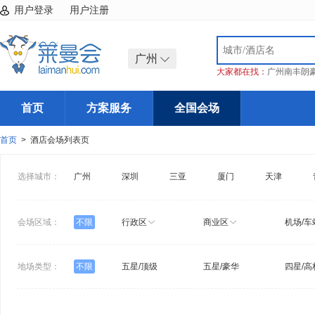
用户登录
用户注册
广州
大家都在找：
广州南丰朗
首页
方案服务
全国会场
首页
> 酒店会场列表页
选择城市：
广州
深圳
三亚
厦门
天津
会场区域：
不限
行政区
商业区
机场/车
地场类型：
不限
五星/顶级
五星/豪华
四星/高