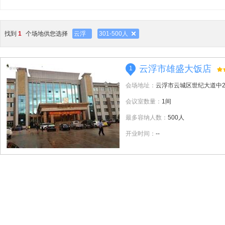
找到
1
个场地供您选择
云浮
301-500人
云浮市雄盛大饭店
1
会场地址：
云浮市云城区世纪大道中2
会议室数量：
1间
最多容纳人数：
500人
开业时间：
--