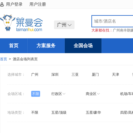
用户登录
用户注册
广州
大家都在找：
广州南丰朗
首页
方案服务
全国会场
首页
> 酒店会场列表页
选择城市：
广州
深圳
三亚
厦门
天津
会场区域：
不限
行政区
商业区
机场/车
地场类型：
不限
五星/顶级
五星/豪华
四星/高