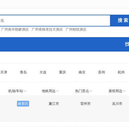
：
广州南丰朗豪酒店
广州香格里拉大酒店
广州柏悦酒店
天津
青岛
大连
重庆
南京
苏州
杭州
机场/车站
地铁周边
热门景点
展馆周边
麻章区
廉江市
雷州市
吴川市