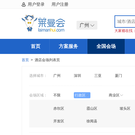
用户登录
用户注册
广州
大家都在找
首页
方案服务
全国会场
首页
> 酒店会场列表页
选择城市：
广州
深圳
三亚
厦门
会场区域：
不限
行政区
商业区
赤坎区
霞山区
坡头区
开发区
徐闻县