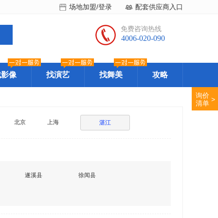
场地加盟/登录
配套供应商入口
免费咨询热线
4006-020-090
找影像
找演艺
找舞美
攻略
询价
>
清单
北京
上海
湛江
遂溪县
徐闻县