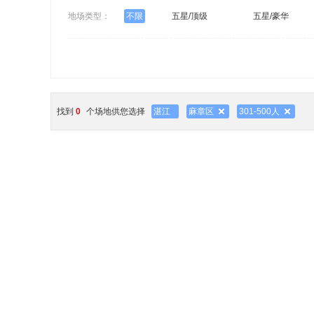
地场类型：
不限
五星/顶级
五星/豪华
找到
0
个场地供您选择
湛江
麻章区
301-500人