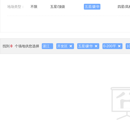
地场类型：
不限
五星/顶级
五星/豪华
四星/高
找到
0
个场地供您选择
湛江
开发区
五星/豪华
0-200平
1