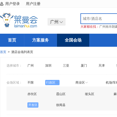
用户登录
用户注册
广州
大家都在找：
广州南丰朗
首页
方案服务
全国会场
首页
> 酒店会场列表页
选择城市：
广州
深圳
三亚
厦门
天津
会场区域：
不限
行政区
商业区
机场/车
赤坎区
霞山区
坡头区
麻
开发区
徐闻县