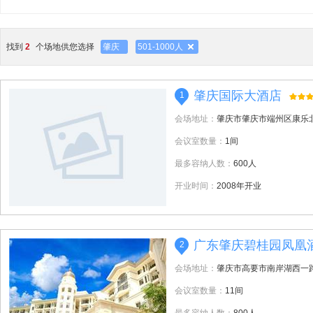
找到
2
个场地供您选择
肇庆
501-1000人
肇庆国际大酒店
1
会场地址：
肇庆市肇庆市端州区康乐
会议室数量：
1间
最多容纳人数：
600人
开业时间：
2008年开业
广东肇庆碧桂园凤凰
2
会场地址：
肇庆市高要市南岸湖西一
会议室数量：
11间