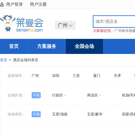
用户登录
用户注册
广州
大家都在找：
广州南丰朗
首页
方案服务
全国会场
首页
> 酒店会场列表页
选择城市：
广州
深圳
三亚
厦门
天津
会场区域：
不限
行政区
商业区
机场/车
地场类型：
不限
五星/顶级
五星/豪华
四星/高