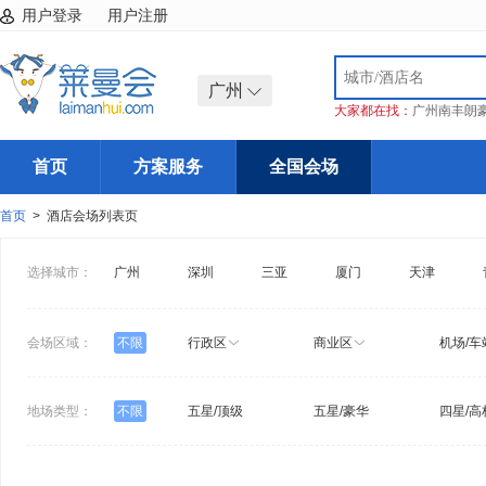
用户登录
用户注册
广州
大家都在找：
广州南丰朗
首页
方案服务
全国会场
首页
> 酒店会场列表页
选择城市：
广州
深圳
三亚
厦门
天津
会场区域：
不限
行政区
商业区
机场/车
地场类型：
不限
五星/顶级
五星/豪华
四星/高