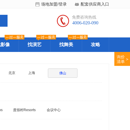
场地加盟/登录
配套供应商入口
免费咨询热线
4006-020-090
找影像
找演艺
找舞美
攻略
询价
>
清单
北京
上海
佛山
bs
度假村Resorts
会议中心