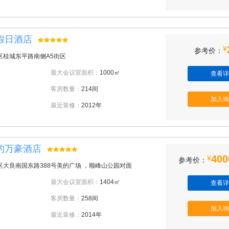
假日酒店
¥
参考价：
区桂城东平路南侧A5街区
最大会议室面积：
1000㎡
查看详
客房数量：
214间
加入询
最近装修：
2012年
的万豪酒店
400
¥
参考价：
区大良南国东路388号美的广场 ，顺峰山公园对面
最大会议室面积：
1404㎡
查看详
客房数量：
258间
加入询
最近装修：
2014年