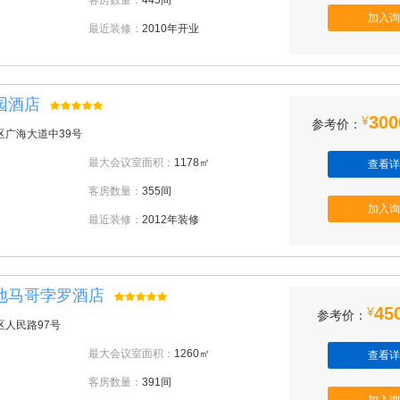
客房数量：
445间
加入询
最近装修：
2010年开业
园酒店
300
¥
参考价：
区广海大道中39号
最大会议室面积：
1178㎡
查看详
客房数量：
355间
加入询
最近装修：
2012年装修
地马哥孛罗酒店
45
¥
参考价：
区人民路97号
最大会议室面积：
1260㎡
查看详
客房数量：
391间