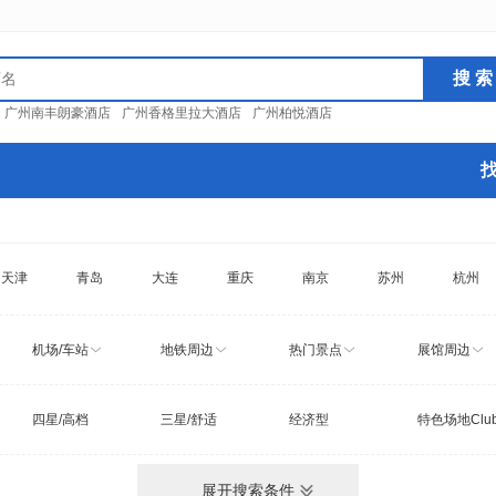
：
广州南丰朗豪酒店
广州香格里拉大酒店
广州柏悦酒店
天津
青岛
大连
重庆
南京
苏州
杭州
机场/车站
地铁周边
热门景点
展馆周边
四星/高档
三星/舒适
经济型
特色场地Clu
展开搜索条件