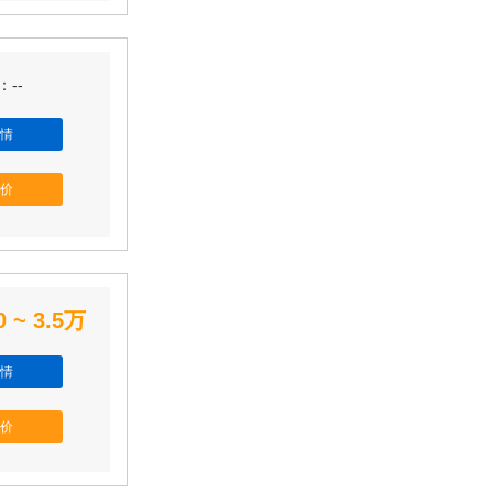
--
情
价
0 ~ 3.5万
情
价