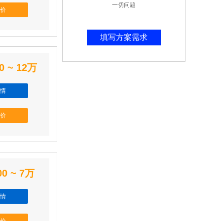
一切问题
价
填写方案需求
0 ~ 12万
情
价
00 ~ 7万
情