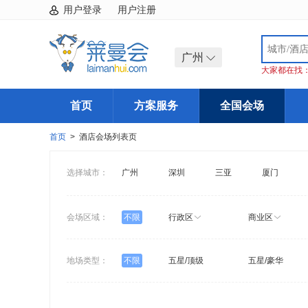
用户登录
用户注册
广州
大家都在找
首页
方案服务
全国会场
首页
> 酒店会场列表页
选择城市：
广州
深圳
三亚
厦门
会场区域：
不限
行政区
商业区
地场类型：
不限
五星/顶级
五星/豪华