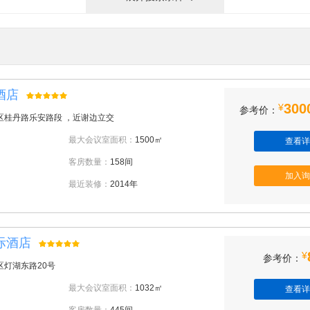
酒店
300
¥
参考价：
区桂丹路乐安路段 ，近谢边立交
最大会议室面积：
1500㎡
查看详
客房数量：
158间
加入询
最近装修：
2014年
际酒店
¥
参考价：
区灯湖东路20号
最大会议室面积：
1032㎡
查看详