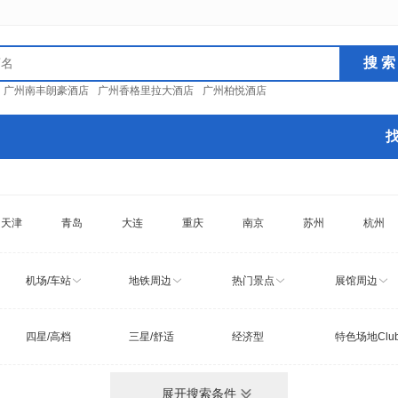
：
广州南丰朗豪酒店
广州香格里拉大酒店
广州柏悦酒店
天津
青岛
大连
重庆
南京
苏州
杭州
机场/车站
地铁周边
热门景点
展馆周边
四星/高档
三星/舒适
经济型
特色场地Clu
展开搜索条件