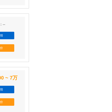
--
情
价
00 ~ 7万
情
价