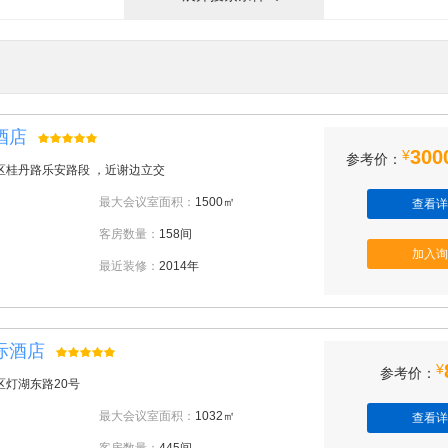
酒店
300
¥
参考价：
区桂丹路乐安路段 ，近谢边立交
最大会议室面积：
1500㎡
查看详
客房数量：
158间
加入询
最近装修：
2014年
际酒店
¥
参考价：
区灯湖东路20号
最大会议室面积：
1032㎡
查看详