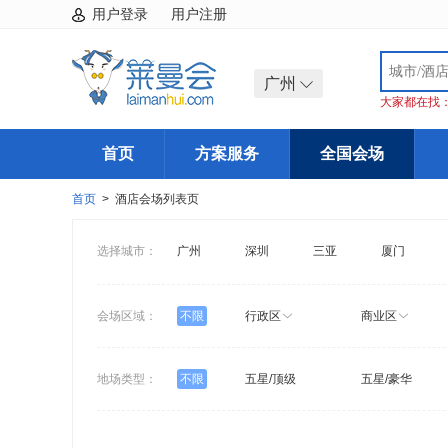
用户登录
用户注册
广州
大家都在找
首页
方案服务
全国会场
首页
> 酒店会场列表页
选择城市：
广州
深圳
三亚
厦门
会场区域：
不限
行政区
商业区
地场类型：
不限
五星/顶级
五星/豪华