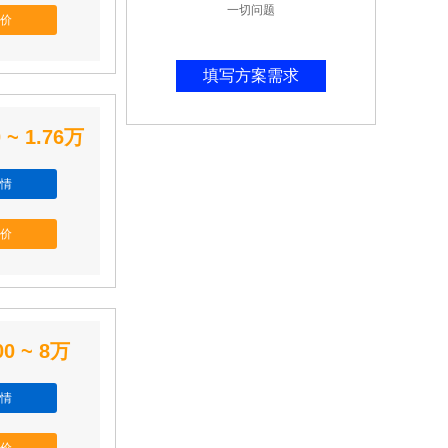
一切问题
价
填写方案需求
 ~ 1.76万
情
价
00 ~ 8万
情