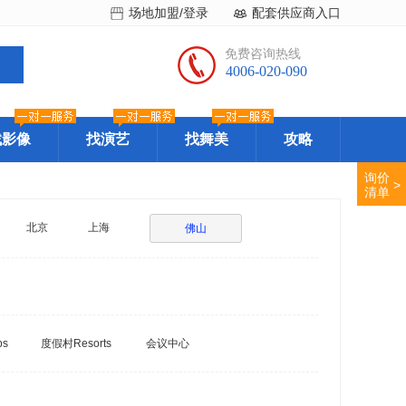
场地加盟/登录
配套供应商入口
免费咨询热线
4006-020-090
找影像
找演艺
找舞美
攻略
询价
>
清单
北京
上海
佛山
bs
度假村Resorts
会议中心