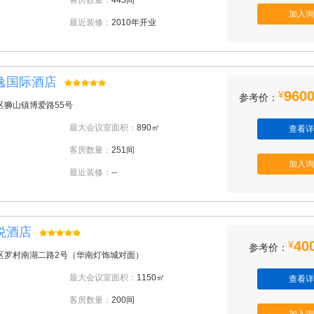
客房数量：
445间
加入询
最近装修：
2010年开业
逸国际酒店
9600
¥
参考价：
区狮山镇博爱路55号
最大会议室面积：
890㎡
查看详
客房数量：
251间
加入询
最近装修：
--
悦酒店
40
¥
参考价：
区罗村南湖二路2号（华南灯饰城对面）
最大会议室面积：
1150㎡
查看详
客房数量：
200间