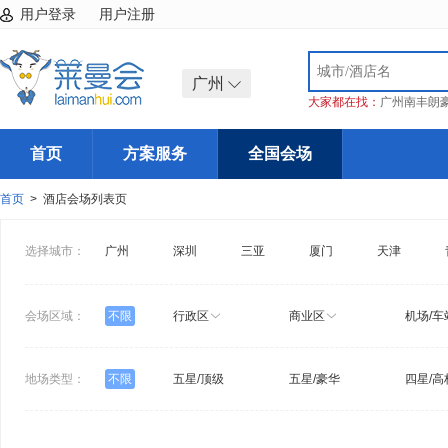
用户登录
用户注册
广州
大家都在找：
广州南丰朗
首页
方案服务
全国会场
首页
> 酒店会场列表页
选择城市：
广州
深圳
三亚
厦门
天津
会场区域：
不限
行政区
商业区
机场/车
地场类型：
不限
五星/顶级
五星/豪华
四星/高