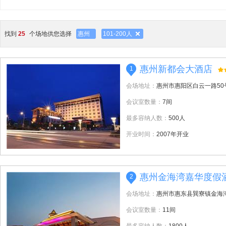
找到
25
个场地供您选择
惠州
101-200人
惠州新都会大酒店
1
会场地址：
惠州市惠阳区白云一路50
会议室数量：
7间
最多容纳人数：
500人
开业时间：
2007年开业
惠州金海湾嘉华度假
2
会场地址：
惠州市惠东县巽寮镇金海
会议室数量：
11间