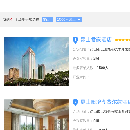
找到
4
个场地供您选择
昆山
1000人以上
昆山君豪酒店
1
会场地址：
昆山市昆山经济技术开发区
会议室数量：
2间
最多容纳人数：
1500人
开业时间：
--
昆山阳澄湖费尔蒙酒
2
会场地址：
昆山市巴城镇马鞍山西路3
会议室数量：
9间