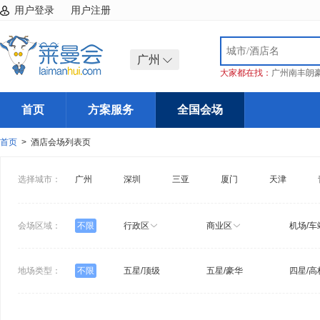
用户登录
用户注册
广州
大家都在找：
广州南丰朗
首页
方案服务
全国会场
首页
> 酒店会场列表页
选择城市：
广州
深圳
三亚
厦门
天津
会场区域：
不限
行政区
商业区
机场/车
地场类型：
不限
五星/顶级
五星/豪华
四星/高