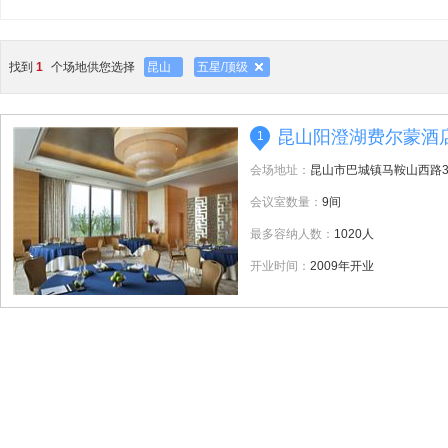
找到
1
个场地供您选择
昆山
五星/顶级
昆山阳澄湖费尔蒙酒
1
会场地址：
昆山市巴城镇马鞍山西路3
会议室数量：
9间
最多容纳人数：
1020人
开业时间：
2009年开业