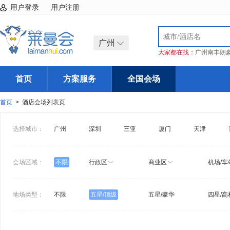
用户登录
用户注册
广州
大家都在找：
广州南丰朗
首页
方案服务
全国会场
首页
> 酒店会场列表页
选择城市：
广州
深圳
三亚
厦门
天津
会场区域：
不限
行政区
商业区
机场/车
地场类型：
不限
五星/顶级
五星/豪华
四星/高