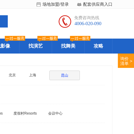
场地加盟/登录
配套供应商入口
免费咨询热线
4006-020-090
找影像
找演艺
找舞美
攻略
询价
>
清单
北京
上海
昆山
bs
度假村Resorts
会议中心