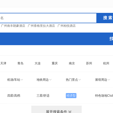
：
广州南丰朗豪酒店
广州香格里拉大酒店
广州柏悦酒店
天津
青岛
大连
重庆
南京
苏州
杭州
机场/车站
地铁周边
热门景点
展馆周边
四星/高档
三星/舒适
经济型
特色场地Clu
展开搜索条件