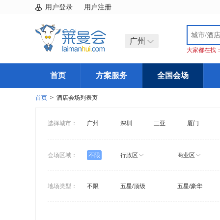
用户登录
用户注册
广州
大家都在找
首页
方案服务
全国会场
首页
> 酒店会场列表页
选择城市：
广州
深圳
三亚
厦门
会场区域：
不限
行政区
商业区
地场类型：
不限
五星/顶级
五星/豪华