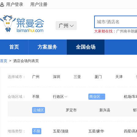
用户登录
用户注册
广州
大家都在找：
广州南丰朗
首页
方案服务
全国会场
首页
> 酒店会场列表页
选择城市：
广州
深圳
三亚
厦门
天津
会场区域：
不限
行政区
商业区
机场/车
云城区
罗定市
新兴县
郁
地场类型：
不限
五星/顶级
五星/豪华
四星/高