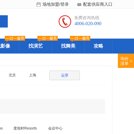
场地加盟/登录
配套供应商入口
免费咨询热线
4006-020-090
找影像
找演艺
找舞美
攻略
询价
>
清单
北京
上海
云浮
bs
度假村Resorts
会议中心