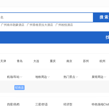
：
广州南丰朗豪酒店
广州香格里拉大酒店
广州柏悦酒店
天津
青岛
大连
重庆
南京
苏州
杭州
机场/车站
地铁周边
热门景点
展馆周边
郁南县
四星/高档
三星/舒适
经济型
特色场地Clu