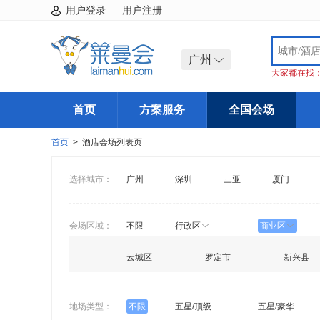
用户登录
用户注册
广州
大家都在找
首页
方案服务
全国会场
首页
> 酒店会场列表页
选择城市：
广州
深圳
三亚
厦门
会场区域：
不限
行政区
商业区
云城区
罗定市
新兴县
地场类型：
不限
五星/顶级
五星/豪华