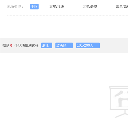
地场类型：
不限
五星/顶级
五星/豪华
四星/高
找到
0
个场地供您选择
湛江
坡头区
101-200人