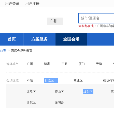
用户登录
用户注册
广州
大家都在找：
广州南丰朗
首页
方案服务
全国会场
首页
> 酒店会场列表页
选择城市：
广州
深圳
三亚
厦门
天津
会场区域：
不限
行政区
商业区
机场/车
赤坎区
霞山区
坡头区
麻
开发区
徐闻县