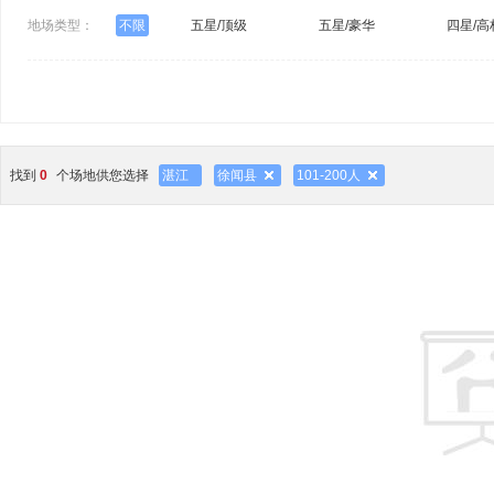
地场类型：
不限
五星/顶级
五星/豪华
四星/高
找到
0
个场地供您选择
湛江
徐闻县
101-200人