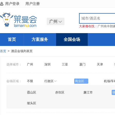
用户登录
用户注册
广州
大家都在找：
广州南丰朗
首页
方案服务
全国会场
首页
> 酒店会场列表页
选择城市：
广州
深圳
三亚
厦门
天津
会场区域：
不限
行政区
商业区
机场/车
霞山区
赤坎区
廉江市
坡头区