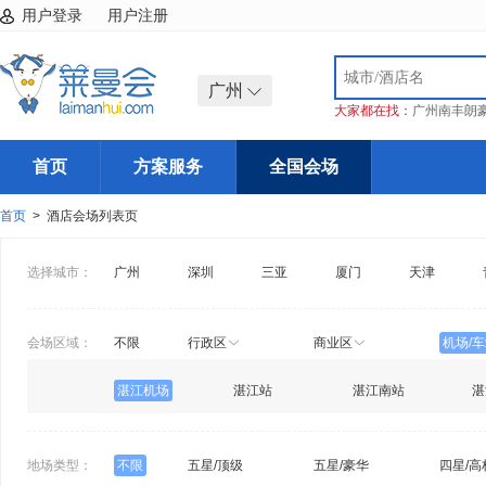
用户登录
用户注册
广州
大家都在找：
广州南丰朗
首页
方案服务
全国会场
首页
> 酒店会场列表页
选择城市：
广州
深圳
三亚
厦门
天津
会场区域：
不限
行政区
商业区
机场/
湛江机场
湛江站
湛江南站
湛
地场类型：
不限
五星/顶级
五星/豪华
四星/高