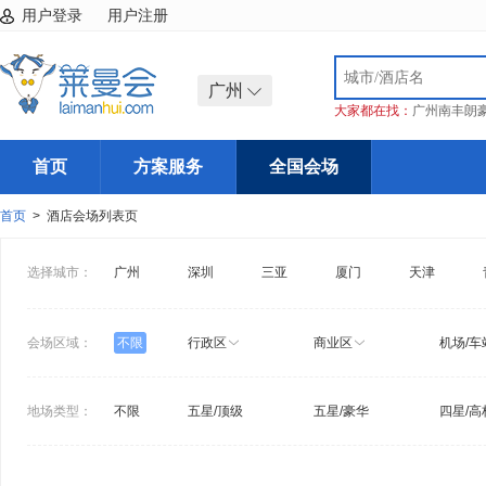
用户登录
用户注册
广州
大家都在找：
广州南丰朗
首页
方案服务
全国会场
首页
> 酒店会场列表页
选择城市：
广州
深圳
三亚
厦门
天津
会场区域：
不限
行政区
商业区
机场/车
地场类型：
不限
五星/顶级
五星/豪华
四星/高