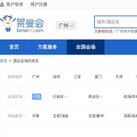
用户登录
用户注册
广州
大家都在找：
广州南丰朗
首页
方案服务
全国会场
首页
> 酒店会场列表页
选择城市：
广州
深圳
三亚
厦门
天津
会场区域：
不限
行政区
商业区
机场/车
地场类型：
不限
五星/顶级
五星/豪华
四星/高