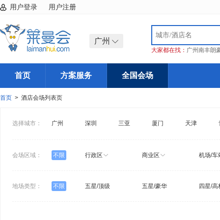
用户登录
用户注册
广州
大家都在找：
广州南丰朗
首页
方案服务
全国会场
首页
> 酒店会场列表页
选择城市：
广州
深圳
三亚
厦门
天津
会场区域：
不限
行政区
商业区
机场/车
地场类型：
不限
五星/顶级
五星/豪华
四星/高