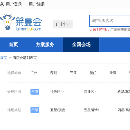
用户登录
用户注册
广州
大家都在找：
广州南丰朗
首页
方案服务
全国会场
首页
> 酒店会场列表页
选择城市：
广州
深圳
三亚
厦门
天津
会场区域：
不限
行政区
商业区
机场/车
地场类型：
不限
五星/顶级
五星/豪华
四星/高