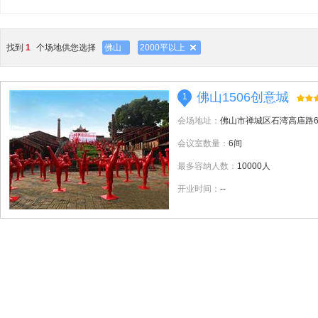
找到
1
个场地供您选择
佛山
2000平以上
佛山1506创意城
1
会场地址：
佛山市禅城区石湾高庙路
会议室数量：
6间
最多容纳人数：
10000人
开业时间：
--