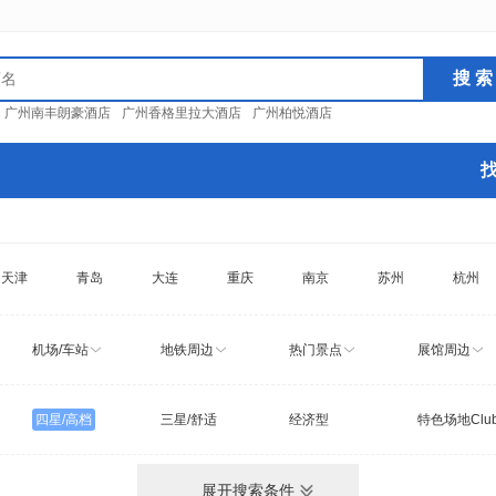
：
广州南丰朗豪酒店
广州香格里拉大酒店
广州柏悦酒店
天津
青岛
大连
重庆
南京
苏州
杭州
机场/车站
地铁周边
热门景点
展馆周边
四星/高档
三星/舒适
经济型
特色场地Clu
展开搜索条件