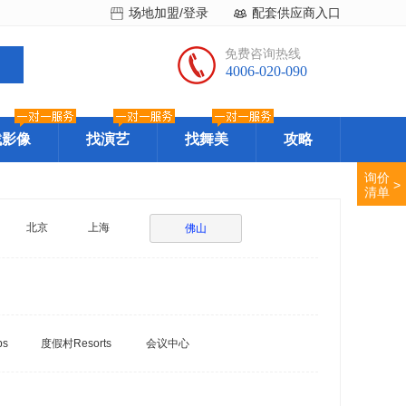
场地加盟/登录
配套供应商入口
免费咨询热线
4006-020-090
找影像
找演艺
找舞美
攻略
询价
>
清单
北京
上海
佛山
bs
度假村Resorts
会议中心