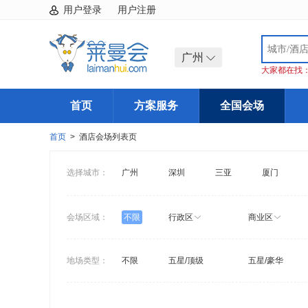
用户登录
用户注册
广州
大家都在找
首页
方案服务
全国会场
首页
> 酒店会场列表页
选择城市：
广州
深圳
三亚
厦门
会场区域：
不限
行政区
商业区
地场类型：
不限
五星/顶级
五星/豪华