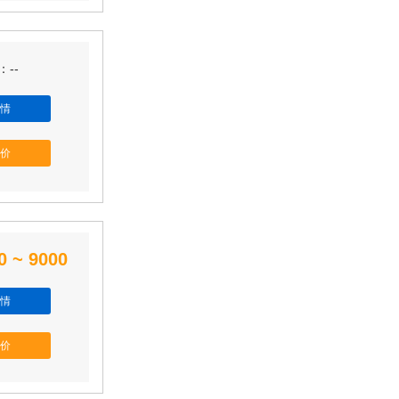
--
情
价
0 ~ 9000
情
价