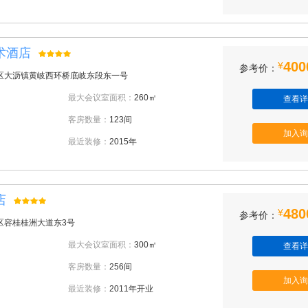
术酒店
400
¥
参考价：
区大沥镇黄岐西环桥底岐东段东一号
最大会议室面积：
260㎡
查看详
客房数量：
123间
加入询
最近装修：
2015年
店
480
¥
参考价：
区容桂桂洲大道东3号
最大会议室面积：
300㎡
查看详
客房数量：
256间
加入询
最近装修：
2011年开业