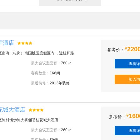
宇酒店
2200
¥
参考价：
区南海（松岗）南国桃园度假区内 ，近桂和路
最大会议室面积：
780㎡
查看详
客房数量：
166间
加入询
最近装修：
2013年装修
花城大酒店
160
¥
参考价：
区陈村镇佛陈大桥侧碧桂花城大酒店
最大会议室面积：
260㎡
查看详