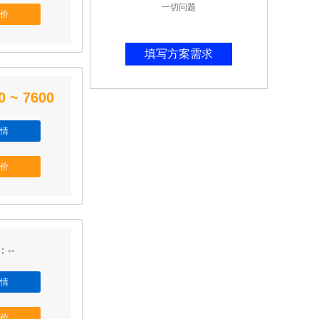
一切问题
价
填写方案需求
0 ~ 7600
情
价
--
情
价