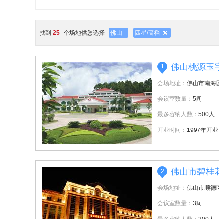
找到
25
个场地供您选择
佛山
四星/高档
佛山桃源玉
1
会场地址：
佛山市南海
会议室数量：
5间
最多容纳人数：
500人
开业时间：
1997年开业
佛山市碧桂
2
会场地址：
佛山市顺德
会议室数量：
3间