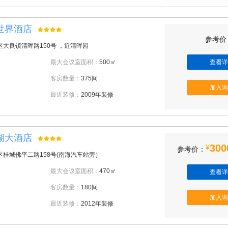
世界酒店
参考价：
大良镇清晖路150号 ，近清晖园
最大会议室面积：
500㎡
查看详
客房数量：
375间
加入询
最近装修：
2009年装修
湖大酒店
300
¥
参考价：
区桂城佛平二路158号(南海汽车站旁）
最大会议室面积：
470㎡
查看详
客房数量：
180间
加入询
最近装修：
2012年装修