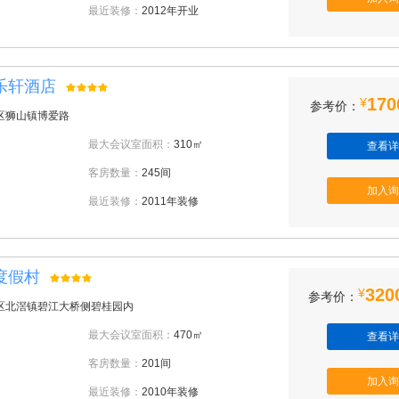
最近装修：
2012年开业
乐轩酒店
170
¥
参考价：
区狮山镇博爱路
最大会议室面积：
310㎡
查看详
客房数量：
245间
加入询
最近装修：
2011年装修
度假村
320
¥
参考价：
区北滘镇碧江大桥侧碧桂园内
最大会议室面积：
470㎡
查看详
客房数量：
201间
加入询
最近装修：
2010年装修