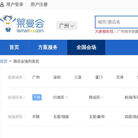
用户登录
用户注册
广州
大家都在找：
广州南丰朗
首页
方案服务
全国会场
首页
> 酒店会场列表页
选择城市：
广州
深圳
三亚
厦门
天津
会场区域：
不限
行政区
商业区
机场/车
地场类型：
不限
五星/顶级
五星/豪华
四星/高