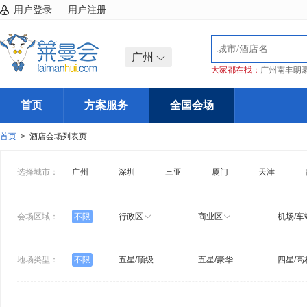
用户登录
用户注册
广州
大家都在找：
广州南丰朗
首页
方案服务
全国会场
首页
> 酒店会场列表页
选择城市：
广州
深圳
三亚
厦门
天津
会场区域：
不限
行政区
商业区
机场/车
地场类型：
不限
五星/顶级
五星/豪华
四星/高