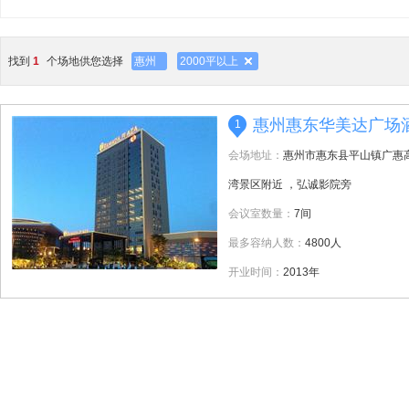
找到
1
个场地供您选择
惠州
2000平以上
惠州惠东华美达广场
1
会场地址：
惠州市惠东县平山镇广惠
湾景区附近 ，弘诚影院旁
会议室数量：
7间
最多容纳人数：
4800人
开业时间：
2013年