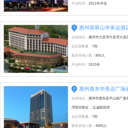
开业时间：
2011年开业
惠州翡翠山华美达酒
5
会场地址：
惠州市大亚湾大亚湾大道2
会议室数量：
7间
最多容纳人数：
900人
开业时间：
2015年
惠州惠东华美达广场
6
会场地址：
惠州市惠东县平山镇广惠
湾景区附近 ，弘诚影院旁
会议室数量：
7间
最多容纳人数：
4800人