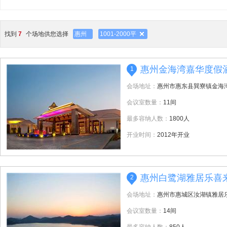
找到
7
个场地供您选择
惠州
1001-2000平
惠州金海湾嘉华度假
1
会场地址：
惠州市惠东县巽寮镇金海
会议室数量：
11间
最多容纳人数：
1800人
开业时间：
2012年开业
惠州白鹭湖雅居乐喜
2
会场地址：
惠州市惠城区汝湖镇雅居乐
会议室数量：
14间