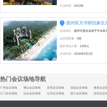
开业时间：
2013年
惠州双月湾檀悦豪生
7
会场地址：
惠州市惠东县稔平半岛双
会议室数量：
5间
最多容纳人数：
1200人
开业时间：
2016年5月1日
热门会议场地导航
广州会议场地
佛山会议场地
东莞会议场地
清远会议场地
珠海会议
江门会议场地
汕头会议场地
云浮会议场地
湛江会议场地
安庆会议