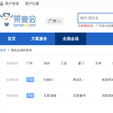
用户登录
用户注册
广州
大家都在找：
广州南丰朗
首页
方案服务
全国会场
首页
> 酒店会场列表页
选择城市：
广州
深圳
三亚
厦门
天津
会场区域：
不限
行政区
商业区
机场/车
地场类型：
不限
五星/顶级
五星/豪华
四星/高