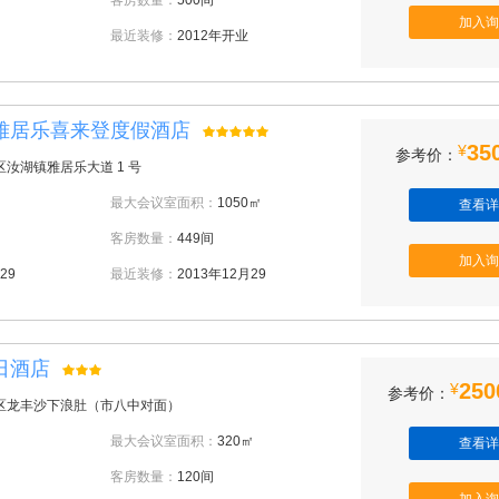
客房数量：
500间
加入询
最近装修：
2012年开业
雅居乐喜来登度假酒店
35
¥
参考价：
汝湖镇雅居乐大道 1 号
最大会议室面积：
1050㎡
查看详
客房数量：
449间
加入询
29
最近装修：
2013年12月29
日酒店
250
¥
参考价：
区龙丰沙下浪肚（市八中对面）
最大会议室面积：
320㎡
查看详
客房数量：
120间