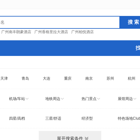
：
广州南丰朗豪酒店
广州香格里拉大酒店
广州柏悦酒店
天津
青岛
大连
重庆
南京
苏州
杭州
机场/车站
地铁周边
热门景点
展馆周边
四星/高档
三星/舒适
经济型
特色场地Clu
展开搜索条件