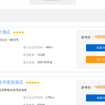
大酒店
400
¥
参考价：
区白云一路50号
最大会议室面积：
460㎡
查看详
客房数量：
153间
加入询
最近装修：
2007年开业
嘉华度假酒店
400
¥
参考价：
县巽寮镇金海湾金海路
最大会议室面积：
1783㎡
查看详