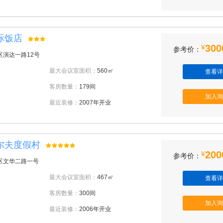
际饭店
300
¥
参考价：
区演达一路12号
最大会议室面积：
560㎡
查看详
客房数量：
179间
加入询
最近装修：
2007年开业
尔夫度假村
200
¥
参考价：
区文华二路一号
最大会议室面积：
467㎡
查看详
客房数量：
300间
加入询
最近装修：
2006年开业