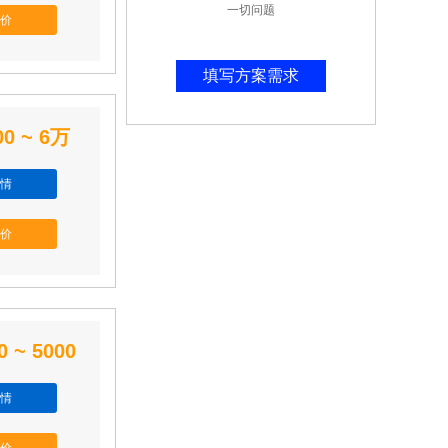
一切问题
价
填写方案需求
00 ~ 6万
情
价
0 ~ 5000
情