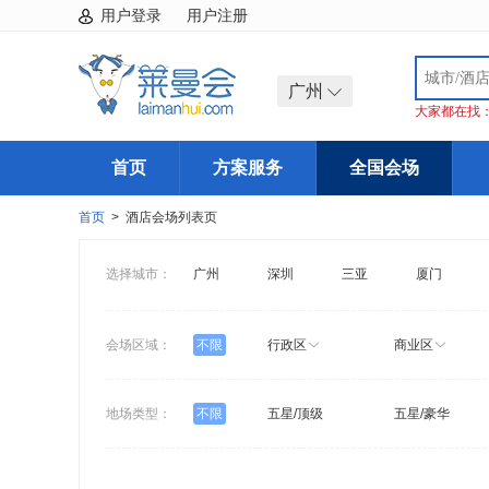
用户登录
用户注册
广州
大家都在找
首页
方案服务
全国会场
首页
> 酒店会场列表页
选择城市：
广州
深圳
三亚
厦门
会场区域：
不限
行政区
商业区
地场类型：
不限
五星/顶级
五星/豪华