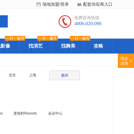
场地加盟/登录
配套供应商入口
免费咨询热线
4006-020-090
找影像
找演艺
找舞美
攻略
询价
>
清单
北京
上海
惠州
bs
度假村Resorts
会议中心