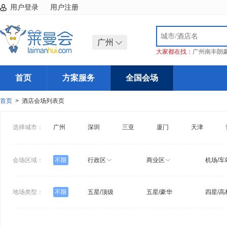
用户登录
用户注册
广州
大家都在找：
广州南丰朗
首页
方案服务
全国会场
首页
> 酒店会场列表页
选择城市：
广州
深圳
三亚
厦门
天津
会场区域：
不限
行政区
商业区
机场/车
地场类型：
不限
五星/顶级
五星/豪华
四星/高