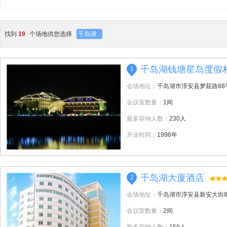
找到
19
个场地供您选择
千岛湖
千岛湖钱塘星岛度假
1
会场地址：
千岛湖市淳安县梦菇路88
会议室数量：
1间
最多容纳人数：
230人
开业时间：
1996年
千岛湖大厦酒店
2
会场地址：
千岛湖市淳安县新安大街8
会议室数量：
2间