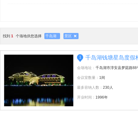
找到
1
个场地供您选择
千岛湖
景区
千岛湖钱塘星岛度假
1
会场地址：
千岛湖市淳安县梦菇路88
会议室数量：
1间
最多容纳人数：
230人
开业时间：
1996年