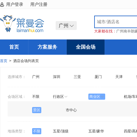
用户登录
用户注册
广州
大家都在找：
广州南丰朗
首页
方案服务
全国会场
首页
> 酒店会场列表页
选择城市：
广州
深圳
三亚
厦门
天津
会场区域：
不限
行政区
商业区
机场/车
景区
市中心
地场类型：
不限
五星/顶级
五星/豪华
四星/高