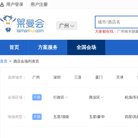
用户登录
用户注册
广州
大家都在找：
广州南丰朗
首页
方案服务
全国会场
首页
> 酒店会场列表页
选择城市：
广州
深圳
三亚
厦门
天津
会场区域：
不限
行政区
商业区
机场/车
地场类型：
不限
五星/顶级
五星/豪华
四星/高