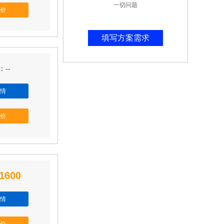
一切问题
价
填写方案需求
--
情
价
1600
情