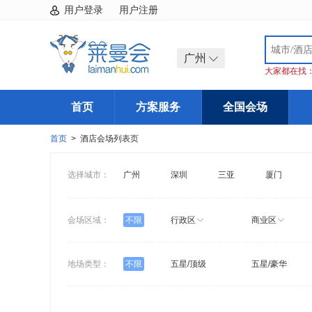
用户登录
用户注册
广州
大家都在找
首页
方案服务
全国会场
首页
> 酒店会场列表页
选择城市：
广州
深圳
三亚
厦门
会场区域：
不限
行政区
商业区
地场类型：
不限
五星/顶级
五星/豪华