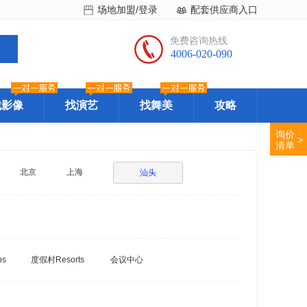
场地加盟/登录
配套供应商入口
免费咨询热线
4006-020-090
找影像
找演艺
找舞美
攻略
询价
>
清单
北京
上海
汕头
bs
度假村Resorts
会议中心