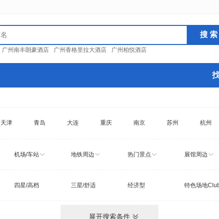
：
广州南丰朗豪酒店
广州香格里拉大酒店
广州柏悦酒店
天津
青岛
大连
重庆
南京
苏州
杭州
机场/车站
地铁周边
热门景点
展馆周边
四星/高档
三星/舒适
经济型
特色场地Clu
展开搜索条件