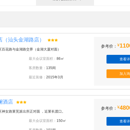
店（汕头金湖路店）
110
¥
参考价：
区百花路与金湖路交界（金湖大厦对面）
最大会议室面积：
86㎡
查看详
客房数量：
135间
加入询
最近装修：
2015年3月
澜酒店
480
¥
参考价：
区神女路莱芜派出所正对面 ，近莱长渡口。
最大会议室面积：
150㎡
查看详