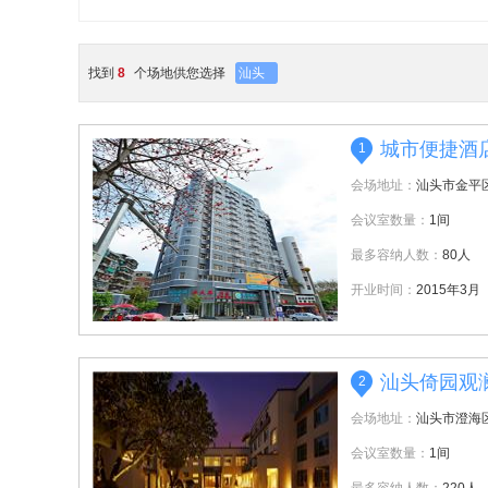
找到
8
个场地供您选择
汕头
城市便捷酒
1
会场地址：
汕头市金平
会议室数量：
1间
最多容纳人数：
80人
开业时间：
2015年3月
汕头倚园观
2
会场地址：
汕头市澄海
会议室数量：
1间