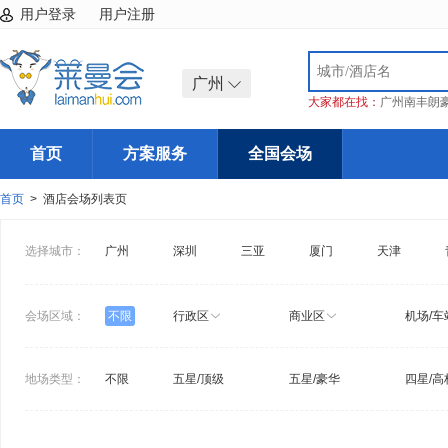
用户登录
用户注册
广州
大家都在找：
广州南丰朗
首页
方案服务
全国会场
首页
> 酒店会场列表页
选择城市：
广州
深圳
三亚
厦门
天津
会场区域：
不限
行政区
商业区
机场/车
地场类型：
不限
五星/顶级
五星/豪华
四星/高