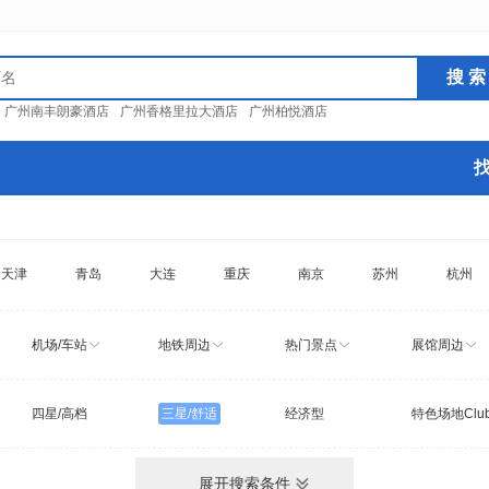
：
广州南丰朗豪酒店
广州香格里拉大酒店
广州柏悦酒店
天津
青岛
大连
重庆
南京
苏州
杭州
机场/车站
地铁周边
热门景点
展馆周边
四星/高档
三星/舒适
经济型
特色场地Clu
展开搜索条件