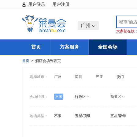
用户登录
用户注册
广州
大家都在找
首页
方案服务
全国会场
首页
> 酒店会场列表页
选择城市：
广州
深圳
三亚
厦门
会场区域：
不限
行政区
商业区
地场类型：
不限
五星/顶级
五星/豪华