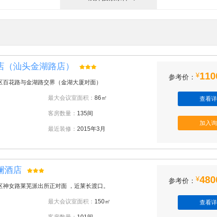
店（汕头金湖路店）
110
¥
参考价：
区百花路与金湖路交界（金湖大厦对面）
最大会议室面积：
86㎡
查看详
客房数量：
135间
加入询
最近装修：
2015年3月
澜酒店
480
¥
参考价：
区神女路莱芜派出所正对面 ，近莱长渡口。
最大会议室面积：
150㎡
查看详