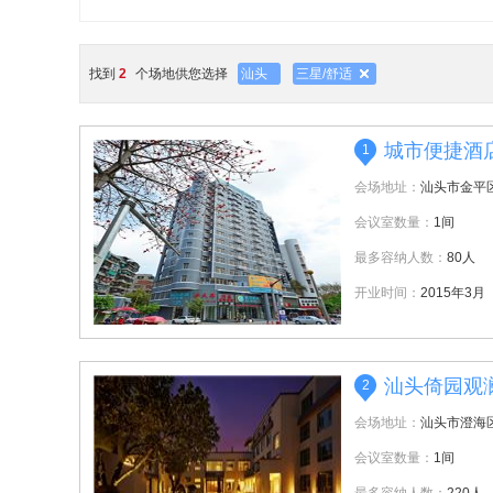
找到
2
个场地供您选择
汕头
三星/舒适
城市便捷酒
1
会场地址：
汕头市金平
会议室数量：
1间
最多容纳人数：
80人
开业时间：
2015年3月
汕头倚园观
2
会场地址：
汕头市澄海
会议室数量：
1间