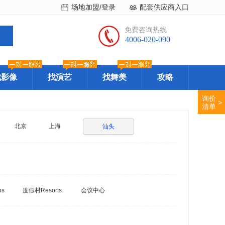
场地加盟/登录
配套供应商入口
免费咨询热线
4006-020-090
找影像
找演艺
找舞美
攻略
询价
>
清单
北京
上海
汕头
bs
度假村Resorts
会议中心