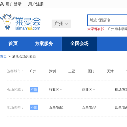
用户登录
用户注册
广州
大家都在找：
广州南丰朗
首页
方案服务
全国会场
首页
> 酒店会场列表页
选择城市：
广州
深圳
三亚
厦门
天津
会场区域：
不限
行政区
商业区
机场/车
地场类型：
不限
五星/顶级
五星/豪华
四星/高